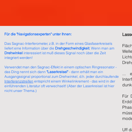
Für die "Navigationsexperten" unter Ihnen:
Lass
Das Sagnac-Interferometer, z.B. in der Form eines Glasfaserkreisels
Fläc
liefert eine Information über die
Drehgeschwindigkeit
. Wenn man am
Well
Drehwinkel
interessiert ist muß dieses Signal noch über die Zeit
Lich
integriert werden!
Dreh
Verwendet man den Sagnac-Effekt in einem optischen Ringresonator -
das Ding nennt sich dann
"Laserkreisel"
- dann erhält man ein
... 
Ausgangssignal proportional zum Drehwinkel, d.h. jeder durchlaufende
Inte
Interferenzstreifen
entspricht einem Winkelinkrement - das wird in der
dunk
einführenden Literatur oft verwechselt! (Aber der Laserkreisel ist hier
nicht unser Thema.)
Für 
Erdd
Phas
müss
moder
Uff d