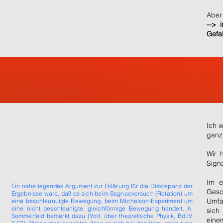
Aber
--> 
Gefal
Ich w
ganz
Wir 
Signa
Im e
Ein naheliegendes Argument zur Eklärung für die Diskrepanz der
Ges
Ergebnisse wäre, daß es sich beim Sagnacversuch (Rotation) um
Umfa
eine beschleunuigte Bewegung, beim Michelson-Experiment um
eine nicht beschleunigte, gleichförmige Bewegung handelt. A.
sich
Sommerfeld bemerkt dazu (Vorl. über theoretische Physik, Bd.IV,
eine