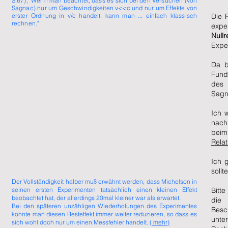
S.67), "Wenn man beachtet, dass es sich bei den Versuchen (von
Sagnac) nur um Geschwindigkeiten v<<c und nur um Effekte von
erster Ordnung in v/c handelt, kann man ... einfach klassisch
Die 
rechnen."
expe
Nullr
Expe
Da b
Fund
des 
Sagn
Ich 
nach
bei
Relat
Ich 
soll
Der Vollständigkeit halber muß erwähnt werden, dass Michelson in
seinen ersten Experimenten tatsächlich einen kleinen Effekt
Bitte
beobachtet hat, der allerdings 20mal kleiner war als erwartet.
die 
Bei den späteren unzähligen Wiederholungen des Experimentes
Besc
konnte man diesen Resteffekt immer weiter reduzieren, so dass es
unte
sich wohl doch nur um einen Messfehler handelt. (
mehr)