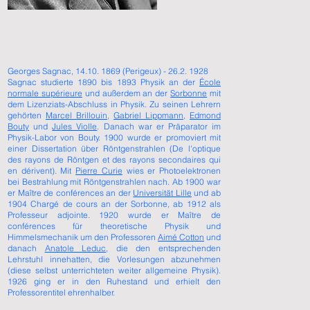
Georges Sagnac, 14.10. 1869 (Perigeux) - 26.2. 1928
Sagnac studierte 1890 bis 1893 Physik an der
École
normale supérieure
und außerdem an der
Sorbonne
mit
dem Lizenziats-Abschluss in Physik. Zu seinen Lehrern
gehörten
Marcel Brillouin
,
Gabriel Lippmann
,
Edmond
Bouty
und
Jules Violle
. Danach war er Präparator im
Physik-Labor von Bouty. 1900 wurde er promoviert mit
einer Dissertation über Röntgenstrahlen (De l'optique
des rayons de Röntgen et des rayons secondaires qui
en dérivent). Mit
Pierre Curie
wies er Photoelektronen
bei Bestrahlung mit Röntgenstrahlen nach. Ab 1900 war
er Maître de conférences an der
Universität Lille
und ab
1904 Chargé de cours an der Sorbonne, ab 1912 als
Professeur adjointe. 1920 wurde er Maître de
conférences für theoretische Physik und
Himmelsmechanik um den Professoren
Aimé Cotton
und
danach
Anatole Leduc
, die den entsprechenden
Lehrstuhl innehatten, die Vorlesungen abzunehmen
(diese selbst unterrichteten weiter allgemeine Physik).
1926 ging er in den Ruhestand und erhielt den
Professorentitel ehrenhalber.